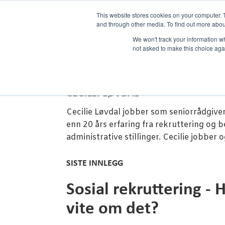
This website stores cookies on your computer. 
and through other media. To find out more abou
We won't track your information whe
not asked to make this choice aga
CECILEI LØVDAL
Cecilie Løvdal jobber som seniorrådgive
enn 20 års erfaring fra rekruttering og
administrative stillinger. Cecilie jobber
SISTE INNLEGG
Sosial rekruttering - 
vite om det?