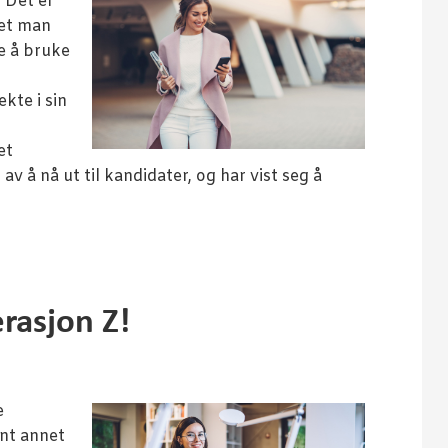
 Det er
met man
pe å bruke
kte i sin
et
av å nå ut til kandidater, og har vist seg å
erasjon Z!
e
ant annet