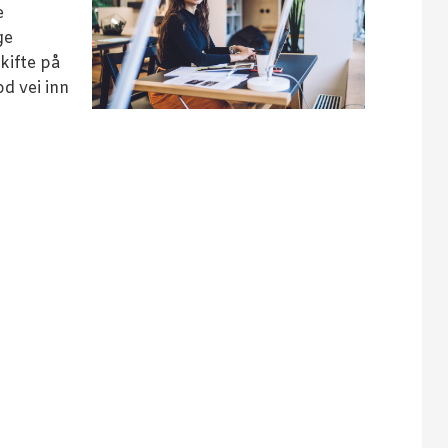
e
ge
kifte på
d vei inn