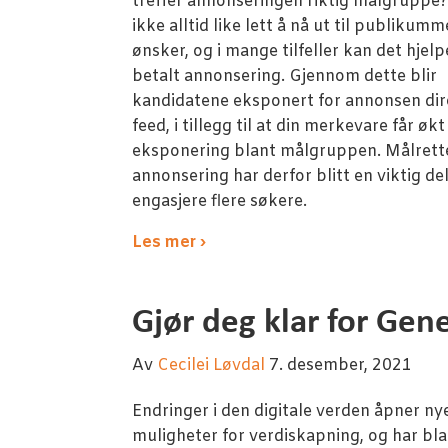
treffer annonseringen riktig målgruppe?
ikke alltid like lett å nå ut til publikum
ønsker, og i mange tilfeller kan det hjel
betalt annonsering. Gjennom dette blir
kandidatene eksponert for annonsen dire
feed, i tillegg til at din merkevare får økt
eksponering blant målgruppen. Målrett
annonsering har derfor blitt en viktig del 
engasjere flere søkere.
Les mer ›
Gjør deg klar for Gen
Av
Cecilei Løvdal
7. desember, 2021
Endringer i den digitale verden åpner ny
muligheter for verdiskapning, og har bl