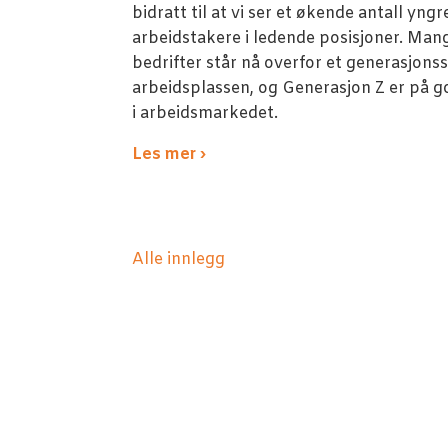
bidratt til at vi ser et økende antall yngr
arbeidstakere i ledende posisjoner. Man
bedrifter står nå overfor et generasjonss
arbeidsplassen, og Generasjon Z er på go
i arbeidsmarkedet.
Les mer ›
Alle innlegg