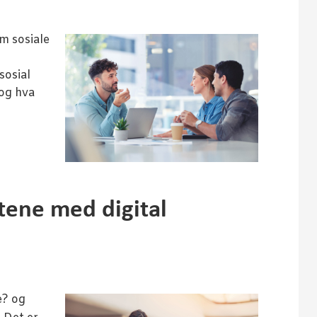
om sosiale
sosial
 og hva
tene med digital
e? og