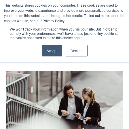
This website stores cookies on your computer. These cookies are used to
improve your website experience and provide more personalized services to
you, both on this website and through other media. To find out more about the
cookies we use, see our Privacy Policy.
We won't track your information when you visit our site. But in order to
comply with your preferences, we'll have to use just one tiny cookie so
that you're not asked to make this choice again.
Få tak i talentene du ellers ville gått
glipp av
Accept
Decline
Av
Cecilie Løvdal
3. mars, 2022