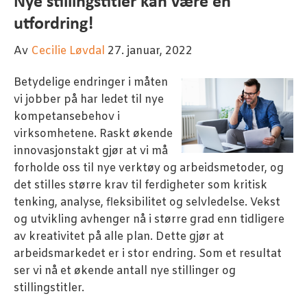
Nye stillingstitler kan være en
utfordring!
Av
Cecilie Løvdal
27. januar, 2022
Betydelige endringer i måten
vi jobber på har ledet til nye
kompetansebehov i
virksomhetene. Raskt økende
innovasjonstakt gjør at vi må
forholde oss til nye verktøy og arbeidsmetoder, og
det stilles større krav til ferdigheter som kritisk
tenking, analyse, fleksibilitet og selvledelse. Vekst
og utvikling avhenger nå i større grad enn tidligere
av kreativitet på alle plan. Dette gjør at
arbeidsmarkedet er i stor endring. Som et resultat
ser vi nå et økende antall nye stillinger og
stillingstitler.