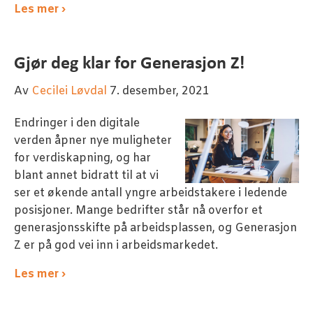
Les mer ›
Gjør deg klar for Generasjon Z!
Av
Cecilei Løvdal
7. desember, 2021
Endringer i den digitale
verden åpner nye muligheter
for verdiskapning, og har
blant annet bidratt til at vi
ser et økende antall yngre arbeidstakere i ledende
posisjoner. Mange bedrifter står nå overfor et
generasjonsskifte på arbeidsplassen, og Generasjon
Z er på god vei inn i arbeidsmarkedet.
Les mer ›