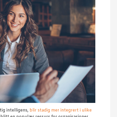
stig intelligens,
blir stadig mer integrert i ulike
blitt en populær ressurs for organisasjoner