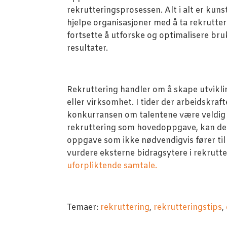
rekrutteringsprosessen. Alt i alt er kuns
hjelpe organisasjoner med å ta rekrutteri
fortsette å utforske og optimalisere bru
resultater.
Rekruttering handler om å skape utvikling
eller virksomhet. I tider der arbeidskraf
konkurransen om talentene være veldig 
rekruttering som hovedoppgave, kan det 
oppgave som ikke nødvendigvis fører til
vurdere eksterne bidragsytere i rekrutt
uforpliktende samtale.
Temaer:
rekruttering
,
rekrutteringstips
,