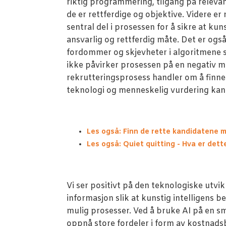
riktig programmering, tilgang på relevant
de er rettferdige og objektive. Videre er
sentral del i prosessen for å sikre at kun
ansvarlig og rettferdig måte. Det er og
fordommer og skjevheter i algoritmene s
ikke påvirker prosessen på en negativ måt
rekrutteringsprosess handler om å finne
teknologi og menneskelig vurdering kan sp
Les også: Finn de rette kandidatene m
Les også: Quiet quitting - Hva er det
Vi ser positivt på den teknologiske utvik
informasjon slik at kunstig intelligens be
mulig prosesser. Ved å bruke AI på en sm
oppnå store fordeler i form av kostnadsbe