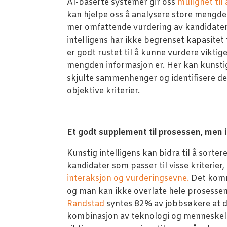
AI-baserte systemer gir oss
mulighet til
kan hjelpe oss å analysere store mengder
mer omfattende vurdering av kandidatene
intelligens har ikke begrenset kapasitet
er godt rustet til å kunne vurdere viktig
mengden informasjon er. Her kan kunstig 
skjulte sammenhenger og identifisere d
objektive kriterier.
Et godt supplement til prosessen, men 
Kunstig intelligens kan bidra til å sorte
kandidater som passer til visse kriterier,
interaksjon og vurderingsevne.
Det komm
og man kan ikke overlate hele prosessen 
Randstad
syntes 82% av jobbsøkere at d
kombinasjon av teknologi og menneskeli