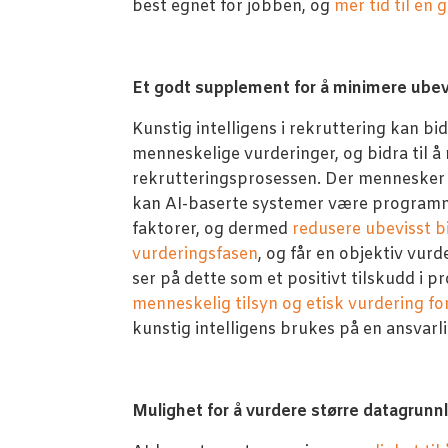
best egnet for jobben, og
mer tid til en
Et godt supplement for å minimere ubev
Kunstig intelligens i rekruttering kan bi
menneskelige vurderinger, og bidra til 
rekrutteringsprosessen. Der mennesker u
kan AI-baserte systemer være programme
faktorer, og dermed
redusere ubevisst b
vurderingsfasen
, og får en objektiv vurd
ser på dette som et positivt tilskudd i 
menneskelig tilsyn og etisk vurdering for
kunstig intelligens brukes på en ansvarl
Mulighet for å vurdere større datagrunnl