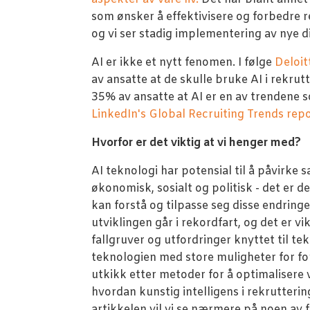
som ønsker å effektivisere og forbedre r
og vi ser stadig implementering av nye d
AI er ikke et nytt fenomen. I følge
Deloit
av ansatte at de skulle bruke AI i rekrut
35% av ansatte at AI er en av trendene s
LinkedIn's Global Recruiting Trends rep
Hvorfor er det viktig at vi henger med?
AI teknologi har potensial til å påvirke
økonomisk, sosialt og politisk - det er d
kan forstå og tilpasse seg disse endring
utviklingen går i rekordfart, og det er v
fallgruver og utfordringer knyttet til te
teknologien med store muligheter for forb
utkikk etter metoder for å optimalisere 
hvordan kunstig intelligens i rekrutterin
artikkelen vil vi se nærmere på noen av 