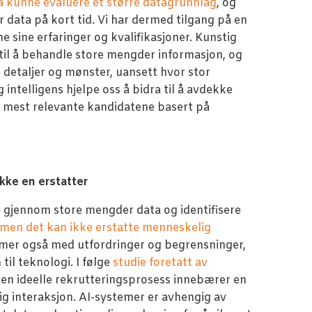
 å kunne evaluere et større datagrunnlag
, og
 data på kort tid. Vi har dermed tilgang på en
 sine erfaringer og kvalifikasjoner. Kunstig
 til å behandle store mengder informasjon, og
e detaljer og mønster, uansett hvor stor
intelligens hjelpe oss å bidra til å avdekke
e mest relevante kandidatene basert på
ikke en erstatter
re gjennom store mengder data og identifisere
men det kan ikke erstatte menneskelig
er også med utfordringer og begrensninger,
til teknologi. I følge
studie foretatt av
en ideelle rekrutteringsprosess innebærer en
g interaksjon. AI-systemer er avhengig av