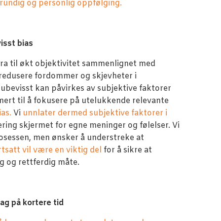
 grundig og personlig oppfølging.
isst bias
dra til økt objektivitet sammenlignet med
å redusere fordommer og skjevheter i
bevisst kan påvirkes av subjektive faktorer
rt til å fokusere på utelukkende relevante
ias.
Vi
unnlater dermed subjektive faktorer i
ering skjermet for egne meninger og følelser. Vi
prosessen, men ønsker å understreke at
tsatt vil være en viktig del
for å sikre at
ig og rettferdig måte.
ag på kortere tid