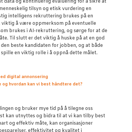
 data og kontinuerlig evaluering for å sikre at
 menneskelig tilsyn og etisk vurdering en
stig intelligens rekruttering brukes på en
så viktig å være oppmerksom på eventuelle
om brukes i AI-rekruttering, og sørge for at de
e. Til slutt er det viktig å huske på at en god
 den beste kandidaten for jobben, og at både
ille en viktig rolle i å oppnå dette målet.
ed digital annonsering
te og hvordan kan vi best håndtere det?
lingen og bruker mye tid på å tilegne oss
st kan utnyttes og bidra til at vi kan tilby best
art og effektiv måte, kan organisasjoner
sparelser, effektivitet og kvalitet i