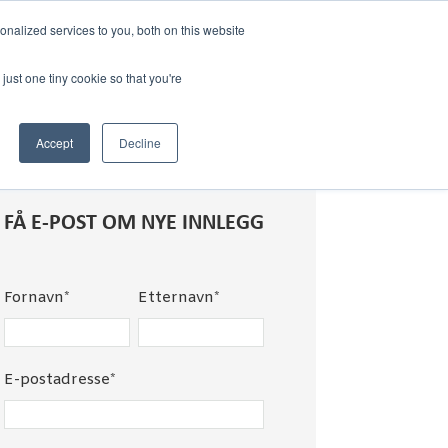
nalized services to you, both on this website
just one tiny cookie so that you're
Accept
Decline
FÅ E-POST OM NYE INNLEGG
Fornavn
*
Etternavn
*
E-postadresse
*