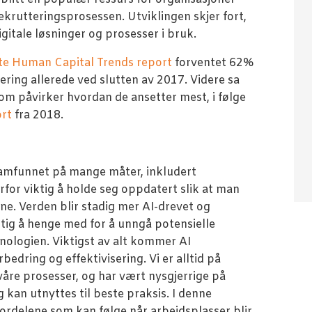
ekrutteringsprosessen. Utviklingen skjer fort,
igitale løsninger og prosesser i bruk.
te Human Capital Trends report
forventet 62%
tering allerede ved slutten av 2017. Videre sa
om påvirker hvordan de ansetter mest, i følge
ort
fra 2018.
 samfunnet på mange måter, inkludert
erfor viktig å holde seg oppdatert slik at man
ene. Verden blir stadig mer AI-drevet og
iktig å henge med for å unngå potensielle
knologien. Viktigst av alt kommer AI
edring og effektivisering. Vi er alltid på
våre prosesser, og har vært nysgjerrige på
g kan utnyttes til beste praksis. I denne
fordelene som kan følge når arbeidsplasser blir