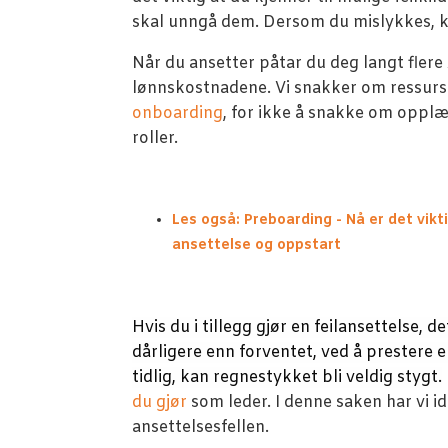
skal unngå dem. Dersom du mislykkes, k
Når du ansetter påtar du deg langt fler
lønnskostnadene. Vi snakker om ressurse
onboarding
, for ikke å snakke om opplæ
roller.
Les også: Preboarding - Nå er det vik
ansettelse og oppstart
Hvis du i tillegg gjør en feilansettelse, d
dårligere enn forventet, ved å prestere el
tidlig, kan regnestykket bli veldig stygt.
du gjør
som leder. I denne saken har vi ide
ansettelsesfellen.