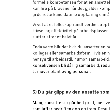
formelle kompetansen for at en ansettels
kan fire på kravene når det gjelder komp
gi de rette kandidatene opplæring enn å
Vi vet at et felleskap rundt verdier, op
trivsel og effektivitet på arbeidsplassen
slutter etter et halvt år.
Enda verre blir det hvis du ansetter en p
kolleger eller samarbeidsform. Hvis en 
hensyn til arbeidsstil, humor, samarbeid,
konsekvensen bli dårlig samarbeid, redu
turnover blant øvrig personale.
5) Du går glipp av den ansatte som
Mange ansettelser går helt greit, men v
som løfter bedriften opp og frem
. Resu