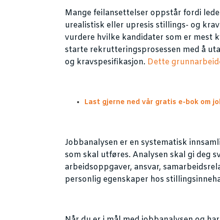
Mange feilansettelser oppstår fordi leder
urealistisk eller upresis stillings- og kra
vurdere hvilke kandidater som er mest kval
starte rekrutteringsprosessen med å utar
og kravspesifikasjon.
Dette grunnarbeid
Last gjerne ned vår gratis e-bok om j
Jobbanalysen er en systematisk innsaml
som skal utføres. Analysen skal gi deg s
arbeidsoppgaver, ansvar, samarbeidsrel
personlig egenskaper hos stillingsinneh
Når du er i mål med jobbanalysen og har 