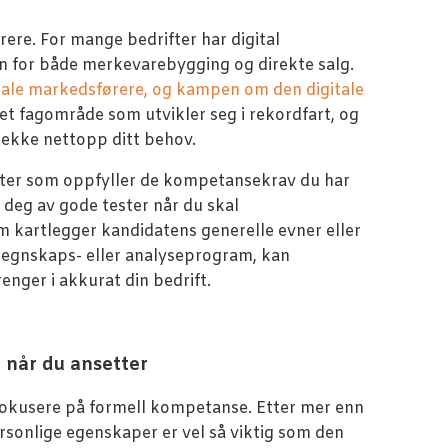
ere. For mange bedrifter har digital
en for både merkevarebygging og direkte salg.
itale markedsførere, og kampen om den digitale
 et fagområde som utvikler seg i rekordfart, og
dekke nettopp ditt behov.
dater som oppfyller de kompetansekrav du har
 deg av gode tester når du skal
m kartlegger kandidatens generelle evner eller
 regnskaps- eller analyseprogram, kan
nger i akkurat din bedrift.
 når du ansetter
erfokusere på formell kompetanse. Etter mer enn
ersonlige egenskaper er vel så viktig som den