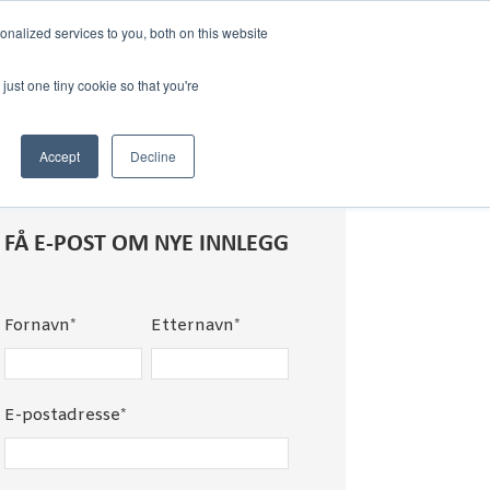
nalized services to you, both on this website
just one tiny cookie so that you're
Accept
Decline
FÅ E-POST OM NYE INNLEGG
Fornavn
*
Etternavn
*
E-postadresse
*