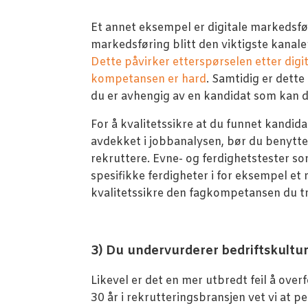
Et annet eksempel er digitale markedsfør
markedsføring blitt den viktigste kanal
Dette påvirker etterspørselen etter dig
kompetansen er hard
. Samtidig er dette
du er avhengig av en kandidat som kan 
For å kvalitetssikre at du funnet kandi
avdekket i jobbanalysen, bør du benytte
rekruttere. Evne- og ferdighetstester so
spesifikke ferdigheter i for eksempel et
kvalitetssikre den fagkompetansen du tre
3) Du undervurderer bedriftskultur
Likevel er det en mer utbredt feil å ov
30 år i rekrutteringsbransjen vet vi at p