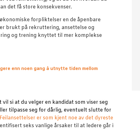
an det få store konsekvenser.
e økonomiske forpliktelser en de åpenbare
r brukt på rekruttering, ansettelse og
ring og trening knyttet til mer komplekse
tigere enn noen gang å utnytte tiden mellom
et vil si at du velger en kandidat som viser seg
ler tilpasse seg for dårlig, eventuelt slutte for
Feilansettelser er som kjent noe av det dyreste
ntifisert seks vanlige årsaker til at ledere går i