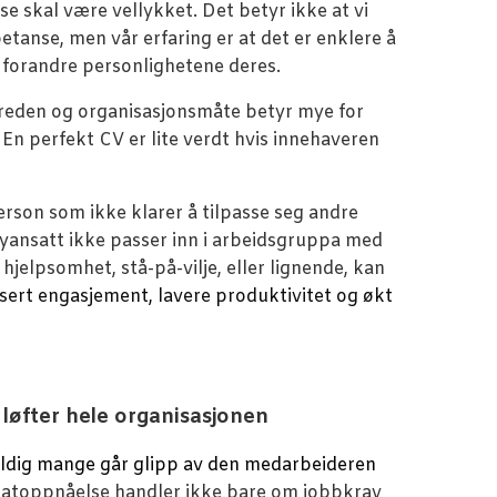
e skal være vellykket. Det betyr ikke at vi
etanse, men vår erfaring er at det er enklere å
 forandre personlighetene deres.
ptreden og organisasjonsmåte betyr mye for
. En perfekt CV er lite verdt hvis innehaveren
erson som ikke klarer å tilpasse seg andre
nyansatt ikke passer inn i arbeidsgruppa med
 hjelpsomhet, stå-på-vilje, eller lignende, kan
sert engasjement, lavere produktivitet og økt
 løfter hele organisasjonen
eldig mange går glipp av den medarbeideren
ltatoppnåelse handler ikke bare om jobbkrav