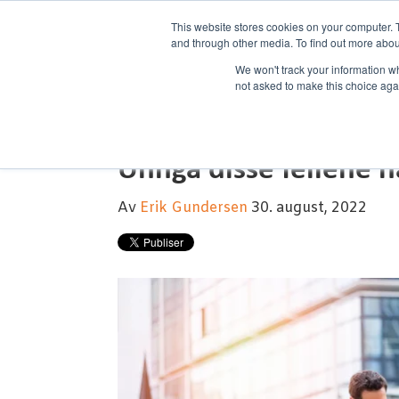
This website stores cookies on your computer. 
and through other media. To find out more abou
We won't track your information whe
not asked to make this choice aga
Unngå disse feilene n
Av
Erik Gundersen
30. august, 2022