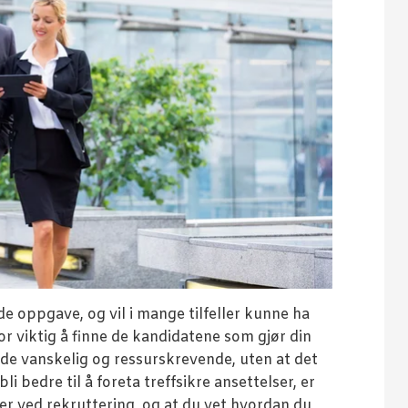
e oppgave, og vil i mange tilfeller kunne ha
or viktig å finne de kandidatene som gjør din
åde vanskelig og ressurskrevende, uten at det
li bedre til å foreta treffsikre ansettelser, er
lder ved rekruttering, og at du vet hvordan du