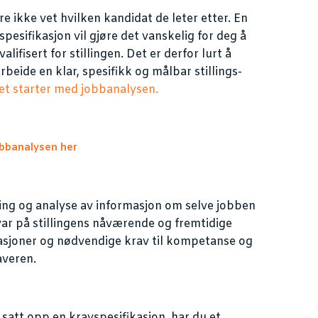
e ikke vet hvilken kandidat de leter etter. En
vspesifikasjon vil gjøre det vanskelig for deg å
ifisert for stillingen. Det er derfor lurt å
beide en klar, spesifikk og målbar stillings-
et starter med jobbanalysen.
obbanalysen her
ing og analyse av informasjon om selve jobben
var på stillingens nåværende og fremtidige
asjoner og nødvendige krav til kompetanse og
averen.
satt opp en kravspesifikasjon,
har du et