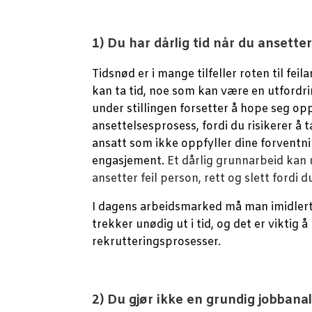
1) Du har dårlig tid når du ansetter
Tidsnød er i mange tilfeller roten til fei
kan ta tid, noe som kan være en utfordr
under stillingen forsetter å hope seg op
ansettelsesprosess, fordi du risikerer å
ansatt som ikke oppfyller dine forventni
engasjement.
Et dårlig grunnarbeid kan u
ansetter feil person, rett og slett fordi 
I dagens arbeidsmarked må man imidlert
trekker unødig ut i tid, og det er viktig 
rekrutteringsprosesser.
2) Du gjør ikke en grundig jobbana